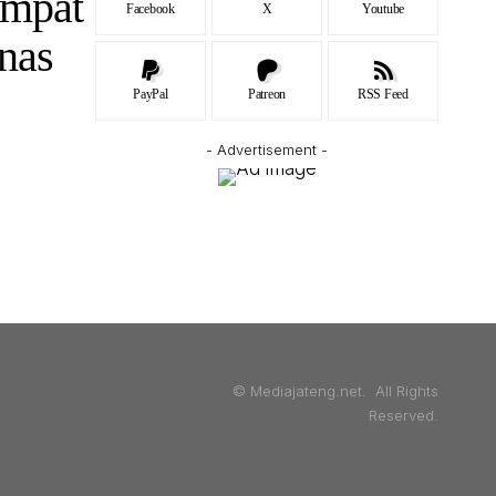
Empat
Facebook
X
Youtube
rnas
PayPal
Patreon
RSS Feed
- Advertisement -
© Mediajateng.net. All Rights
Reserved.