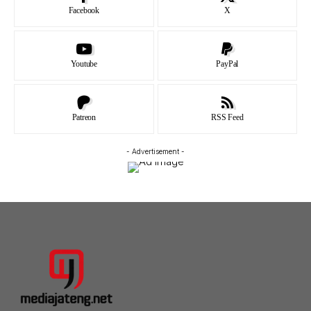
Facebook
X
Youtube
PayPal
Patreon
RSS Feed
- Advertisement -