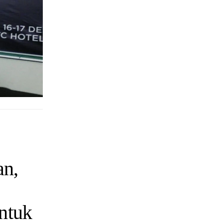
an,
ntuk