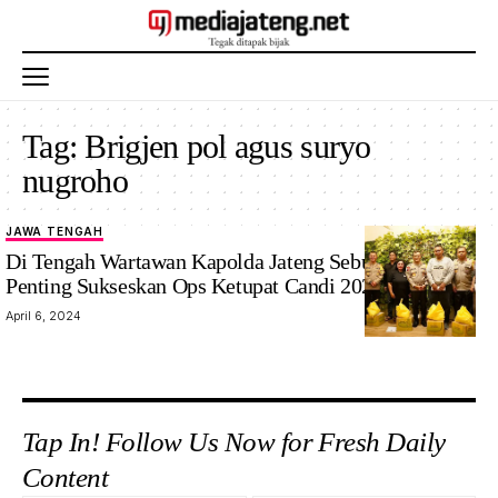
Tag:
Brigjen pol agus suryo
nugroho
JAWA TENGAH
Kapolda
Di Tengah Wartawan Kapolda Jateng Sebut Peran
Jateng saat
Penting Sukseskan Ops Ketupat Candi 2024
apresiasi
April 6, 2024
tugas
wartawan di
sela buka
bersama. Foto:
Mediajateng.net/
Tap In! Follow Us Now for Fresh Daily
Humas Polda
Content
Jateng