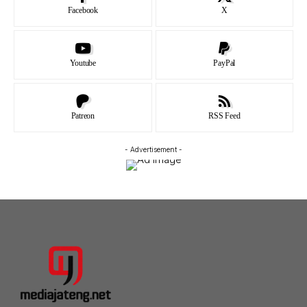
Facebook
X
Youtube
PayPal
Patreon
RSS Feed
- Advertisement -