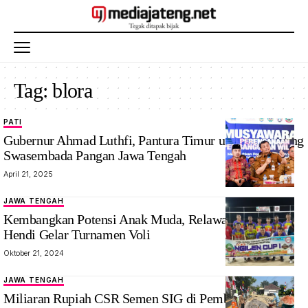
Tag:
blora
PATI
Gubernur
Gubernur Ahmad Luthfi, Pantura Timur untuk Penopang
Jateng Ahmad
Swasembada Pangan Jawa Tengah
Luthfi saat
April 21, 2025
Foto:
mediajateng.net
JAWA TENGAH
Kembangkan Potensi Anak Muda, Relawan Andika –
Hendi Gelar Turnamen Voli
Oktober 21, 2024
JAWA TENGAH
Membangun
Miliaran Rupiah CSR Semen SIG di Pembangunan
Jawa Tengah