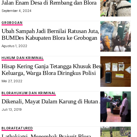
Jalan Enam Desa di Rembang dan Blora
Semen Gresik
September 4, 2024
betonisasi
enam desa di
GROBOGAN
Rembang dan
Ubah Sampah Jadi Bernilai Ratusan Juta, Kades dan
Blora. Foto:
BUMDes Kabupaten Blora ke Grobogan
Mediajateng/
Agustus 1, 2022
Wahyu
Prabowo
HUKUM DAN KRIMINAL
Hisap Kering Ganja Tetangga Khusuk Berlebaran ke
Keluarga, Warga Blora Diringkus Polisi
Mei 27, 2022
BLORA
HUKUM DAN KRIMINAL
Dikenali, Mayat Dalam Karung di Hutan Jati
Juli 13, 2019
BLORA
FEATURED
Latbakjatri, Menembak Prajurit Blora