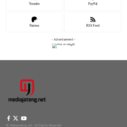
Youtube
PayPal
Patreon
RSS Feed
- Advertisement -
© Mediajateng.net. All Rights Reserved.