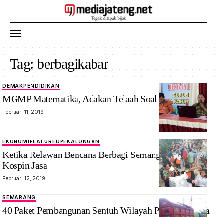
Tag:
berbagikabar
DEMAK
PENDIDIKAN
MGMP Matematika, Adakan Telaah Soal USBN
Februari 11, 2019
EKONOMI
FEATURED
PEKALONGAN
Ketika Relawan Bencana Berbagi Semangat di Hut
Kospin Jasa
Februari 12, 2019
SEMARANG
40 Paket Pembangunan Sentuh Wilayah Pelosok. Mana