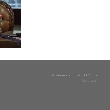
© Mediajateng.net. All Rights
Reserved.