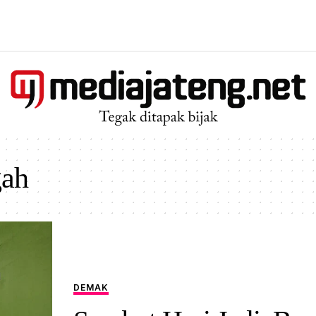
gah
DEMAK