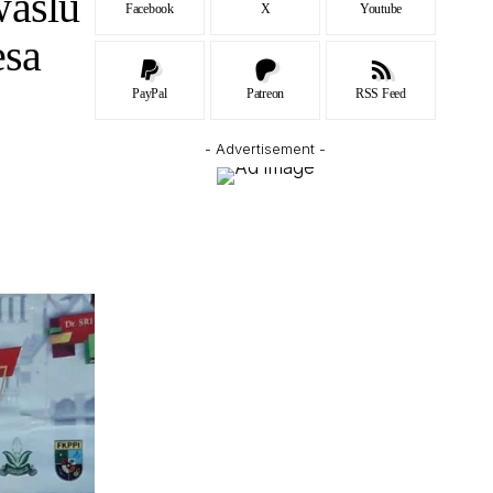
waslu
Facebook
X
Youtube
sa
PayPal
Patreon
RSS Feed
- Advertisement -