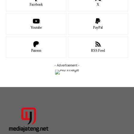
Facebook
X
Youtube
PayPal
Patreon
RSS Feed
- Advertisement -