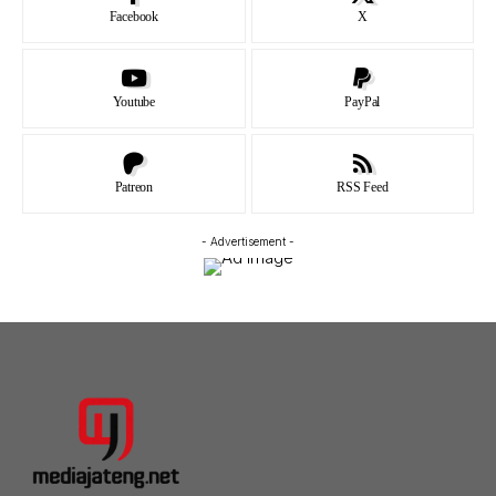
Facebook
X
Youtube
PayPal
Patreon
RSS Feed
- Advertisement -