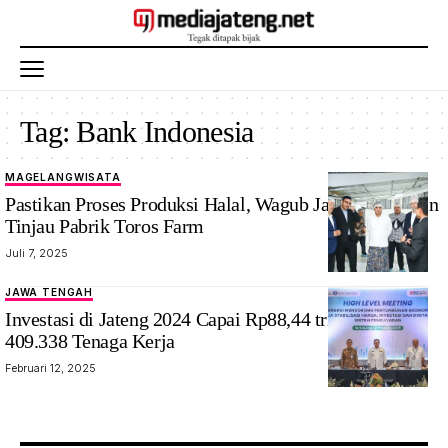
Tag:
Bank Indonesia
MAGELANG
WISATA
Pastikan Proses Produksi Halal, Wagub Jateng Taj Yasin
Tinjau Pabrik Toros Farm
Juli 7, 2025
JAWA TENGAH
PJ Gubernur
Investasi di Jateng 2024 Capai Rp88,44 triliun, Serap
Jateng Nana
409.338 Tenaga Kerja
Sudjana saat
Februari 12, 2025
paparan
investasi di
Bank Jateng.