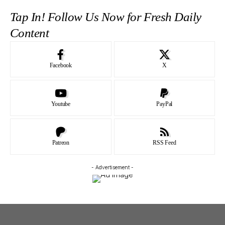
Foto:
Mediajateng.net/
Tap In! Follow Us Now for Fresh Daily
Humas
Content
Pemprov
Jateng
Facebook
X
Youtube
PayPal
Patreon
RSS Feed
- Advertisement -