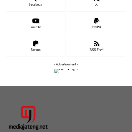
Facebook
X
Youtube
PayPal
Patreon
RSS Feed
- Advertisement -