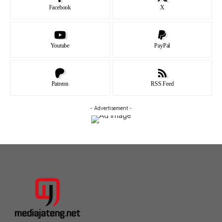
Facebook
X
Youtube
PayPal
Patreon
RSS Feed
- Advertisement -