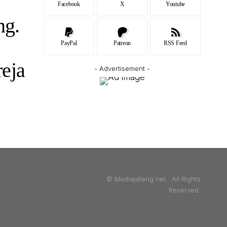
Facebook
X
Youtube
ng.
PayPal
Patreon
RSS Feed
eja
- Advertisement -
© Mediajateng.net. All Rights
Reserved.