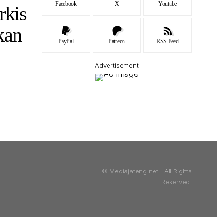
Facebook
X
Youtube
rkis
kan
PayPal
Patreon
RSS Feed
- Advertisement -
© Mediajateng.net. All Rights
Reserved.