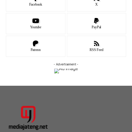
Facebook
X
Youtube
PayPal
Patreon
RSS Feed
- Advertisement -