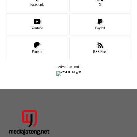
Facebook
X
Youtube
PayPal
Patreon
RSS Feed
- Advertisement -