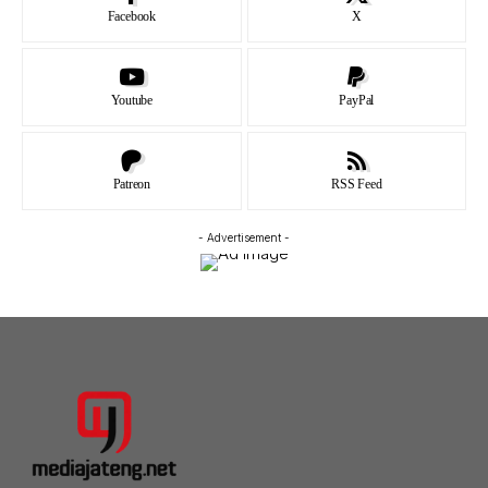
Facebook
X
Youtube
PayPal
Patreon
RSS Feed
- Advertisement -