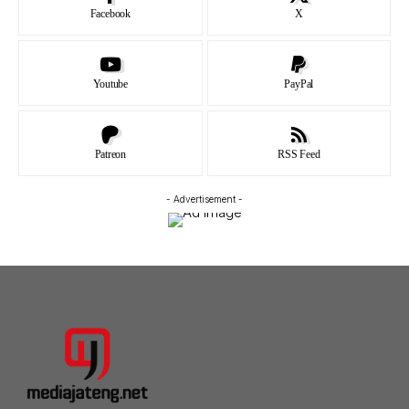
Facebook
X
Youtube
PayPal
Patreon
RSS Feed
- Advertisement -