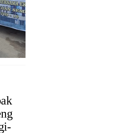
pak
eng
gi-