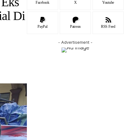
 Eks
Facebook
X
Youtube
ial Di
PayPal
Patreon
RSS Feed
- Advertisement -