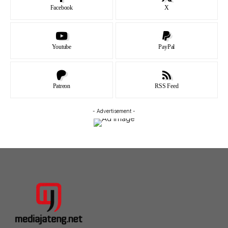
Facebook
X
Youtube
PayPal
Patreon
RSS Feed
- Advertisement -