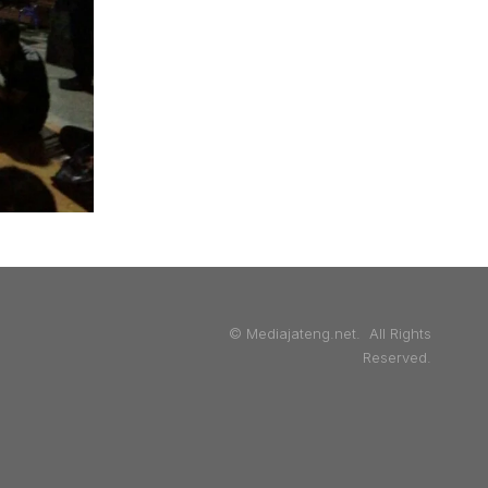
© Mediajateng.net. All Rights
Reserved.