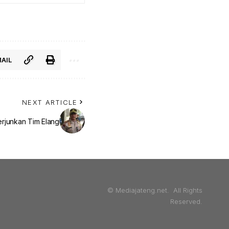
AIL
NEXT ARTICLE
erjunkan Tim Elang
© Mediajateng.net. All Rights
Reserved.