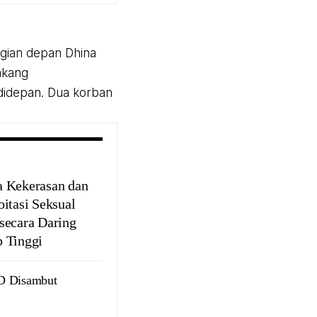
gian depan Dhina
lakang
 didepan. Dua korban
 Kekerasan dan
oitasi Seksual
secara Daring
 Tinggi
MD Disambut