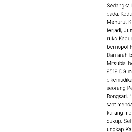
Sedangka k
dada. Kedu
Menurut Ka
terjadi, J
ruko Kedu
bernopol H
Dari arah 
Mitsubisi 
9519 DG mi
dikemudik
seorang Pe
Bongsari. “
saat menda
kurang me
cukup. Seh
ungkap Kan