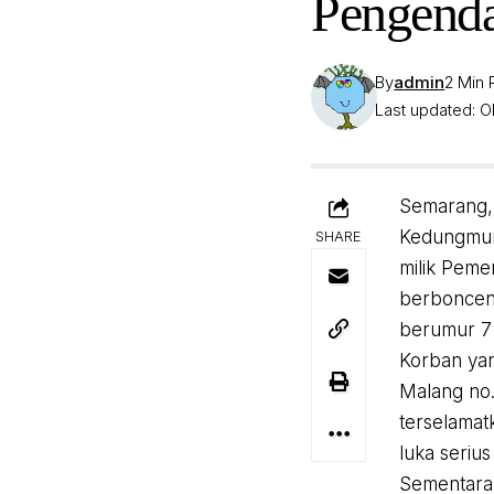
Pengenda
By
admin
2 Min
Last updated: O
Semarang, 
Kedungmun
SHARE
milik Pem
berbonceng
berumur 7 
Korban ya
Malang no.
terselamatk
luka serius
Sementara 