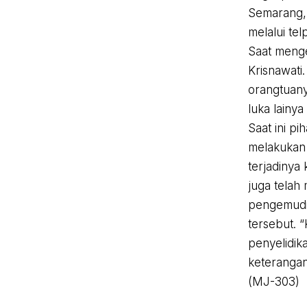
Semarang, 
melalui tel
Saat menge
Krisnawati
orangtuany
luka lainya
Saat ini pi
melakukan
terjadinya
juga telah
pengemudi 
tersebut. “
penyelidika
keterangan
(MJ-303)