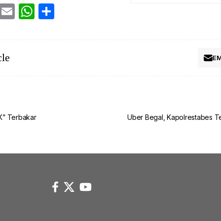
cebook
Twitter
Email
WhatsApp
Share
cle
EM
K” Terbakar
Uber Begal, Kapolrestabes T