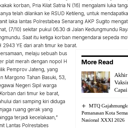
akak korban, Pria Kilat Satria N (16) mengalami luka tan
anya telah dilarikan ke RSUD Ketileng, untuk mendapatk
nit laka lantas Polrestabea Senarang AKP Sugito mengatak
umat, (7/10) sekitar pukul 06.30 di Jalan Kedungmundu Ra
ngmundu. Saat itu ketiga korban mengendarai sepeda m
 2943 YE dari arah timur ke barat.
bersamaan, melaju sebuah bus
More Read
ber plat merah dengan nopol H
lik Pemprov Jateng, yang
Akhir
an Margono Tahan Basuki, 53,
Vaksi
gawai Negeri Sipil warga
Capai
Korban dari timur ke barat,
hului dari samping kiri diduga
MTQ Gajahmungkur
njaga ruang gerak yang
Pemanasan Kota Sem
ingga terjadi kecelakaan,”
Nasional XXXI 2026
it Lantas Polrestabes