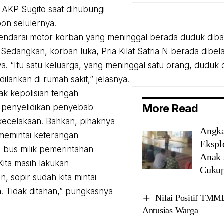
AKP Sugito saat dihubungi
pon selulernya.
ndarai motor korban yang meninggal berada duduk diba
. Sedangkan, korban luka, Pria Kilat Satria N berada dibe
a. “Itu satu keluarga, yang meninggal satu orang, duduk
 dilarikan di rumah sakit,” jelasnya.
hak kepolisian tengah
More Read
 penyelidikan penyebab
 kecelakaan. Bahkan, pihaknya
Angka
 memintai keterangan
Ekspl
bus milik pemerintahan
Anak 
Kita masih lakukan
Cukup
n, sopir sudah kita mintai
. Tidak ditahan,” pungkasnya
Nilai Positif TM
Antusias Warga