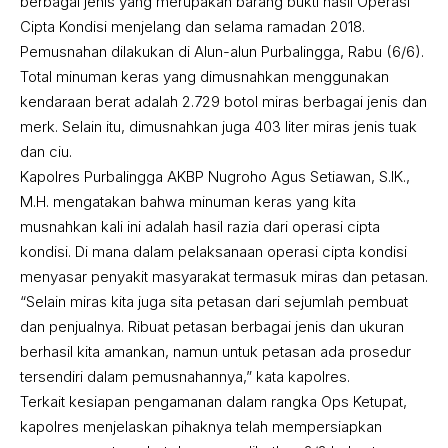
berbagai jenis yang merupakan barang bukti hasil Operasi
Cipta Kondisi menjelang dan selama ramadan 2018.
Pemusnahan dilakukan di Alun-alun Purbalingga, Rabu (6/6).
Total minuman keras yang dimusnahkan menggunakan
kendaraan berat adalah 2.729 botol miras berbagai jenis dan
merk. Selain itu, dimusnahkan juga 403 liter miras jenis tuak
dan ciu.
Kapolres Purbalingga AKBP Nugroho Agus Setiawan, S.IK.,
M.H. mengatakan bahwa minuman keras yang kita
musnahkan kali ini adalah hasil razia dari operasi cipta
kondisi. Di mana dalam pelaksanaan operasi cipta kondisi
menyasar penyakit masyarakat termasuk miras dan petasan.
“Selain miras kita juga sita petasan dari sejumlah pembuat
dan penjualnya. Ribuat petasan berbagai jenis dan ukuran
berhasil kita amankan, namun untuk petasan ada prosedur
tersendiri dalam pemusnahannya,” kata kapolres.
Terkait kesiapan pengamanan dalam rangka Ops Ketupat,
kapolres menjelaskan pihaknya telah mempersiapkan