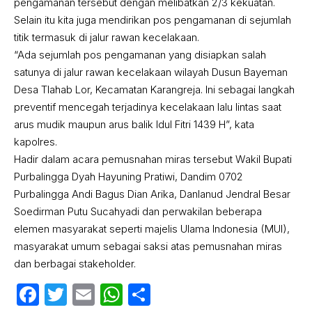
pengamanan tersebut dengan melibatkan 2/3 kekuatan.
Selain itu kita juga mendirikan pos pengamanan di sejumlah
titik termasuk di jalur rawan kecelakaan.
“Ada sejumlah pos pengamanan yang disiapkan salah
satunya di jalur rawan kecelakaan wilayah Dusun Bayeman
Desa Tlahab Lor, Kecamatan Karangreja. lni sebagai langkah
preventif mencegah terjadinya kecelakaan lalu lintas saat
arus mudik maupun arus balik Idul Fitri 1439 H”, kata
kapolres.
Hadir dalam acara pemusnahan miras tersebut Wakil Bupati
Purbalingga Dyah Hayuning Pratiwi, Dandim 0702
Purbalingga Andi Bagus Dian Arika, Danlanud Jendral Besar
Soedirman Putu Sucahyadi dan perwakilan beberapa
elemen masyarakat seperti majelis Ulama Indonesia (MUI),
masyarakat umum sebagai saksi atas pemusnahan miras
dan berbagai stakeholder.
Facebook
Twitter
Email
WhatsApp
Share