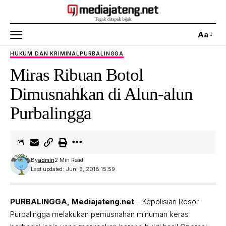
Aa
HUKUM DAN KRIMINAL
PURBALINGGA
Miras Ribuan Botol
Dimusnahkan di Alun-alun
Purbalingga
By
admin
2 Min Read
Last updated: Juni 6, 2018 15:59
PURBALINGGA, Mediajateng.net
– Kepolisian Resor
Purbalingga melakukan pemusnahan minuman keras