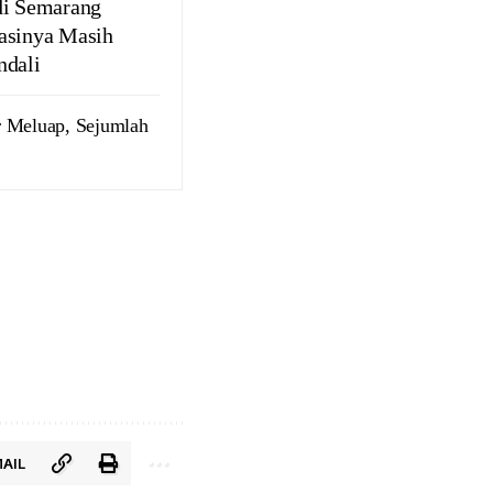
di Semarang
asinya Masih
ndali
r Meluap, Sejumlah
AIL