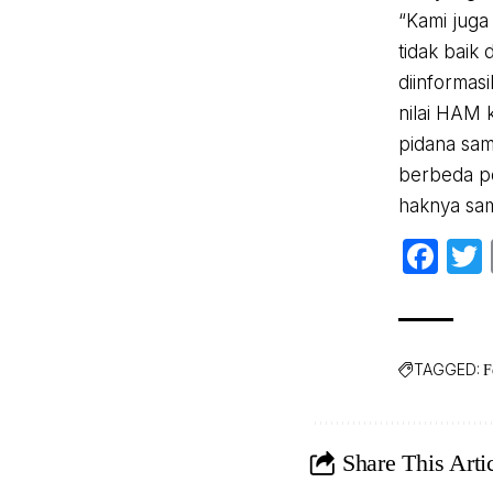
“Kami juga
tidak baik
diinformasi
nilai HAM 
pidana sam
berbeda po
haknya sam
Fa
TAGGED:
F
Share This Arti