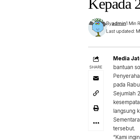
Kepada 
By
admin
1 Min 
Last updated: M
Media Ja
bantuan so
SHARE
Penyerahan
pada Rabu
Sejumlah 2
kesempatan
langsung k
Sementara 
tersebut.
“Kami ingi