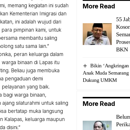
More Read
mi, memang kegiatan ini sudah
ukan Kementerian Imigrasi dan
55 Ja
atan, ini adalah wujud dari
Koson
 para pimpinan kami, untuk
Semar
bersama membantu saling
Prose
olong satu sama lain.”
BKN
nika, peran keluarga dalam
warga binaan di Lapas itu
Bikin ‘Angkringan 
ting. Beliau juga membuka
Anak Muda Semarang S
ana pengaduan demi
Dukung UMKM
a pelayanan yang baik.
 bagi warga binaan,
More Read
ajang silaturahmi untuk saling
isa bertatap muka langsung
Belum
n Kalapas, keluarga maupun
Perik
a disini.”