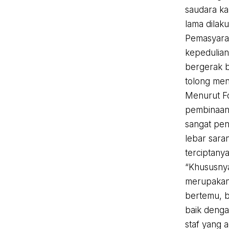
saudara ka
lama dilak
Pemasyarak
kepedulian
bergerak 
tolong men
Menurut Fo
pembinaan 
sangat pen
lebar sar
terciptany
“Khususnya
merupakan 
bertemu, b
baik denga
staf yang ad