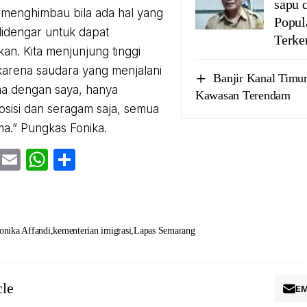
sapu 
 menghimbau bila ada hal yang
Popul
 didengar untuk dapat
Terke
kan. Kita menjunjung tinggi
karena saudara yang menjalani
Banjir Kanal Timu
a dengan saya, hanya
Kawasan Terendam
sisi dan seragam saja, semua
a.” Pungkas Fonika.
cebook
Twitter
Email
WhatsApp
Share
onika Affandi
kementerian imigrasi
Lapas Semarang
cle
EM