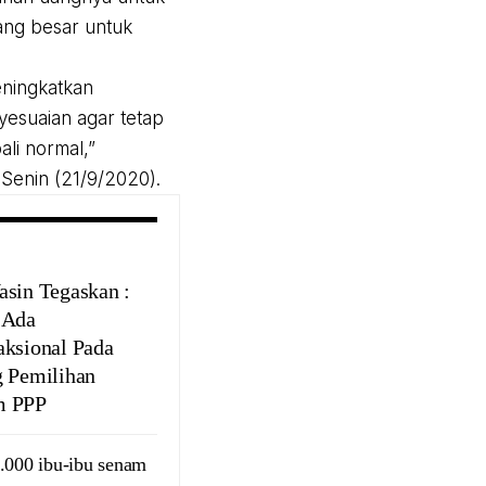
uang besar untuk
eningkatkan
yesuaian agar tetap
ali normal,”
Senin (21/9/2020).
asin Tegaskan :
 Ada
aksional Pada
g Pemilihan
m PPP
1.000 ibu-ibu senam