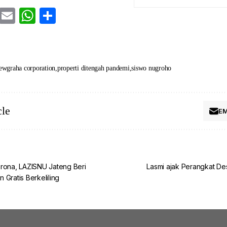
cebook
Twitter
Email
WhatsApp
Share
ewgraha corporation
properti ditengah pandemi
siswo nugroho
cle
EM
rona, LAZISNU Jateng Beri
Lasmi ajak Perangkat Des
 Gratis Berkeliling