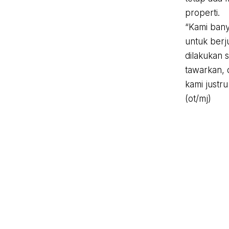
properti.
“Kami bany
untuk berj
dilakukan 
tawarkan,
kami justr
(ot/mj)