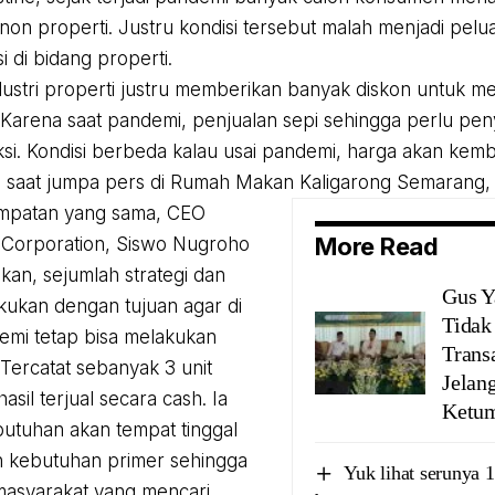
non properti. Justru kondisi tersebut malah menjadi pel
i di bidang properti.
dustri properti justru memberikan banyak diskon untuk m
 Karena saat pandemi, penjualan sepi sehingga perlu pen
ksi. Kondisi berbeda kalau usai pandemi, harga akan kemb
saat jumpa pers di Rumah Makan Kaligarong Semarang, 
mpatan yang sama, CEO
More Read
Corporation, Siswo Nugroho
n, sejumlah strategi dan
Gus Y
lakukan dengan tujuan agar di
Tidak
mi tetap bisa melakukan
Trans
 Tercatat sebanyak 3 unit
Jelan
sil terjual secara cash. Ia
Ketu
butuhan akan tempat tinggal
 kebutuhan primer sehingga
Yuk lihat serunya 
masyarakat yang mencari