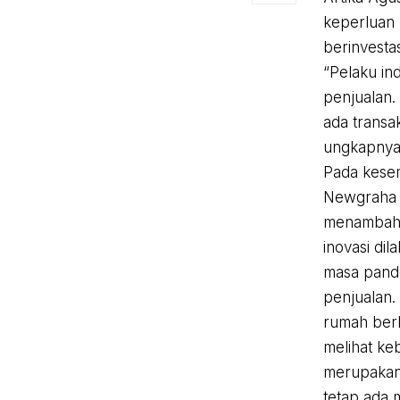
keperluan 
berinvestas
“Pelaku in
penjualan.
ada transa
ungkapnya 
Pada kese
Newgraha 
menambahka
inovasi di
masa pande
penjualan.
rumah berha
melihat ke
merupakan
tetap ada 