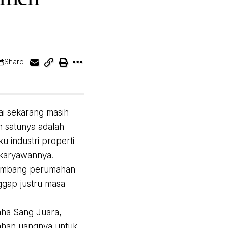
Share
i sekarang masih
h satunya adalah
u industri properti
 karyawannya.
gembang perumahan
ggap justru masa
aha Sang Juara,
nahan uangnya untuk