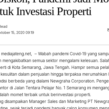
uk Investasi Properti
 Read
ktober 15, 2020 09:19
mediajateng.net, – Wabah pandemi Covid-19 yang sampa
lah mengakibatkan semua sektor mengalami kelesuan. Sala
perti di Kota Semarang, Jawa Tengah. Hampir semua pelak
kesulitan dalam penjualan hingga terpaksa merumahkan
disi berbeda yang dialami Newgraha Corporation. Pen
ntor di Jalan Tentara Pelajar No. 1 Semarang ini mengan
alah momet terbaik untuk berinvestasi properti.
ang disampaikan Manager Sales dan Marketing PT Newgr
stine, sejak terjadi pandemi banyak calon konsumen me