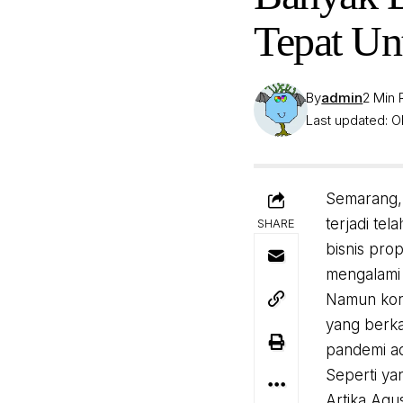
Tepat Unt
By
admin
2 Min
Last updated: O
Semarang, 
terjadi te
SHARE
bisnis pro
mengalami 
Namun kon
yang berka
pandemi ad
Seperti y
Artika Agu