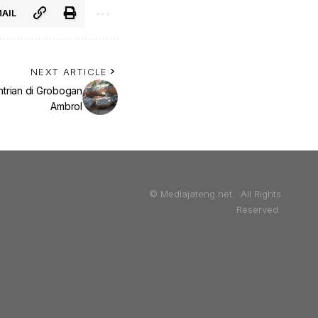
AIL
NEXT ARTICLE
ntrian di Grobogan
Ambrol
© Mediajateng.net. All Rights
Reserved.