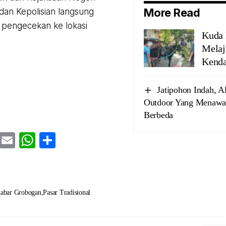
More Read
an Kepolisian langsung
 pengecekan ke lokasi
Kuda 
Melaj
Kenda
Jatipohon Indah, Al
Outdoor Yang Menawa
Berbeda
cebook
Twitter
Email
WhatsApp
Share
abar Grobogan
Pasar Tradisional