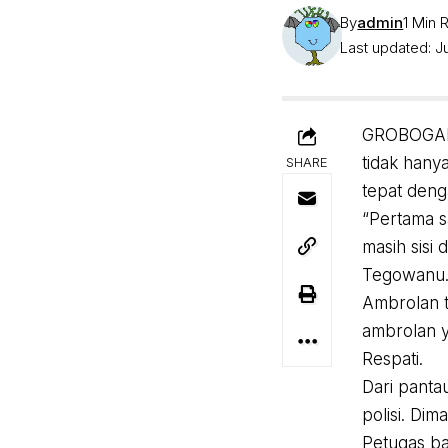
By
admin
1 Min 
Last updated: Ju
GROBOGAN,
tidak hany
SHARE
tepat deng
“Pertama s
masih sisi
Tegowanu
Ambrolan te
ambrolan y
Respati.
Dari panta
polisi. Di
Petugas ba