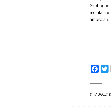
Grobogan d
melakukan
ambrolan.
Fa
TAGGED:
K