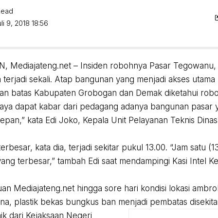
Read
li 9, 2018 18:56
 Mediajateng.net – Insiden robohnya Pasar Tegowanu, 
a terjadi sekali. Atap bangunan yang menjadi akses utam
an batas Kabupaten Grobogan dan Demak diketahui roboh
aya dapat kabar dari pedagang adanya bangunan pasar y
 depan,” kata Edi Joko, Kepala Unit Pelayanan Teknis Din
.
rbesar, kata dia, terjadi sekitar pukul 13.00. “Jam satu (13.
ang terbesar,” tambah Edi saat mendampingi Kasi Intel K
uan Mediajateng.net hingga sore hari kondisi lokasi ambro
mana, plastik bekas bungkus ban menjadi pembatas disekit
ik dari Kejaksaan Negeri