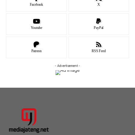
Facebook
X
Youtube
PayPal
Patreon
RSS Feed
- Advertisement -