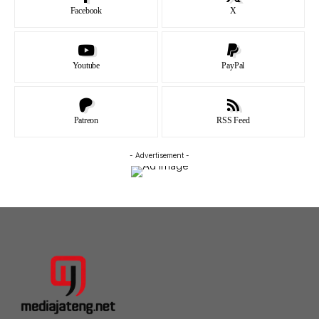
Facebook
X
Youtube
PayPal
Patreon
RSS Feed
- Advertisement -