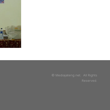
© Mediajateng.net. All Rights
Reserved.