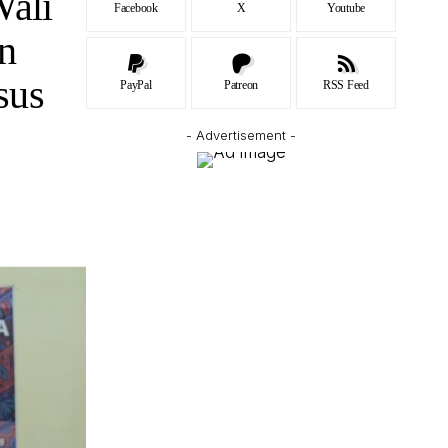
Wali
Facebook
X
Youtube
n
sus
PayPal
Patreon
RSS Feed
- Advertisement -