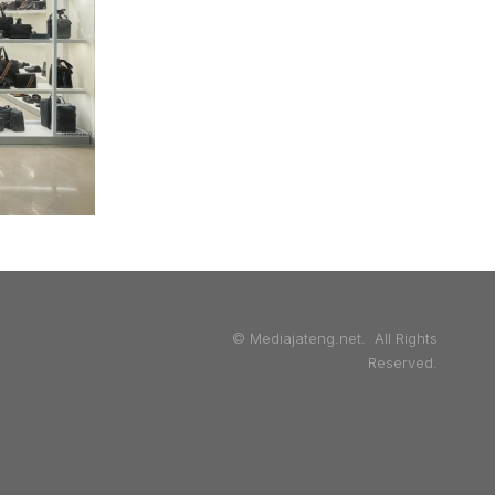
© Mediajateng.net. All Rights
Reserved.