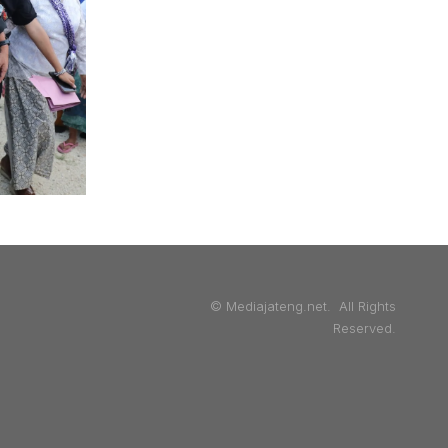
© Mediajateng.net. All Rights
Reserved.