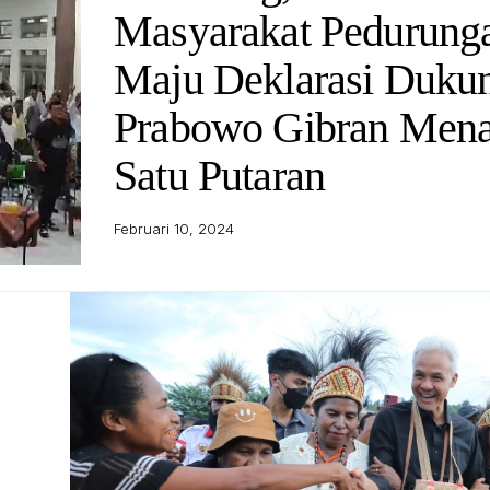
Masyarakat Pedurung
Maju Deklarasi Duku
Prabowo Gibran Men
Satu Putaran
Februari 10, 2024
Capres nomor urut 3 Ganjar saat berada di Jaya
Papua. Foto: tim Ganjar