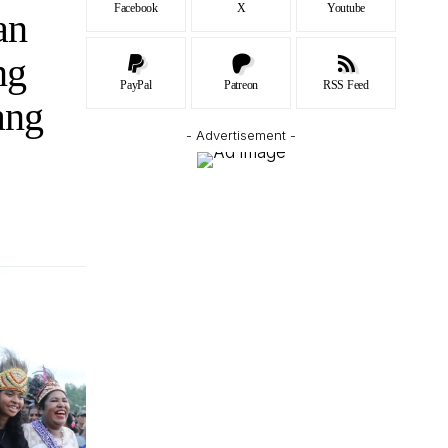
Facebook
X
Youtube
an
ng
PayPal
Patreon
RSS Feed
ang
- Advertisement -
pura,