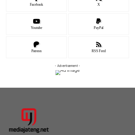
Facebook
X
Youtube
PayPal
Patreon
RSS Feed
- Advertisement -