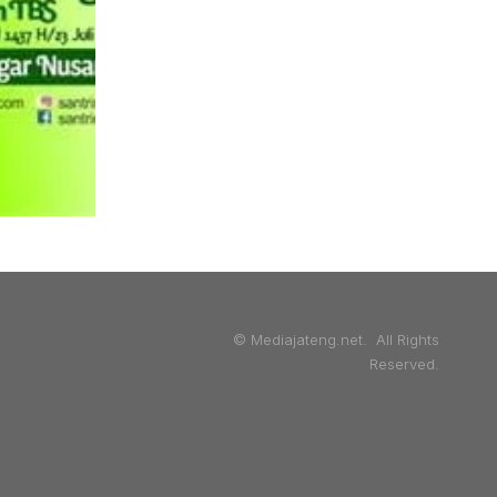
© Mediajateng.net. All Rights
Reserved.