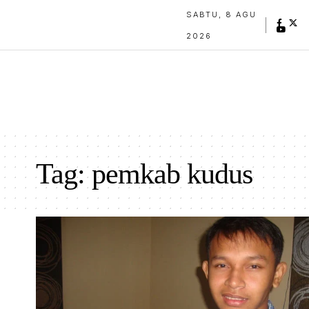
SABTU, 8 AGU
2026
Tag:
pemkab kudus