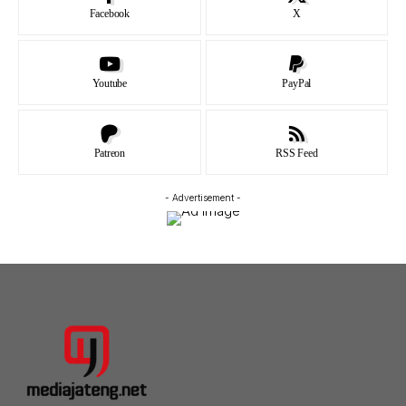
Facebook
X
Youtube
PayPal
Patreon
RSS Feed
- Advertisement -