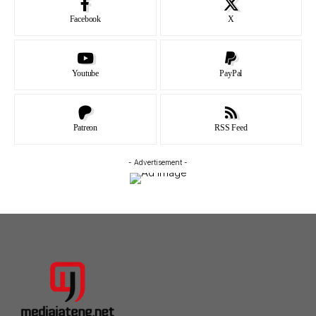
Facebook
X
Youtube
PayPal
Patreon
RSS Feed
- Advertisement -