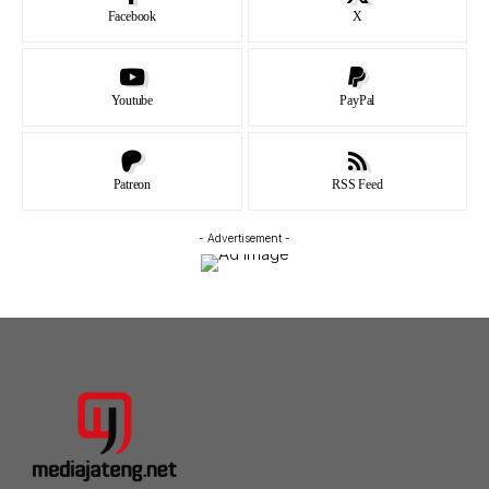
Facebook
X
Youtube
PayPal
Patreon
RSS Feed
- Advertisement -