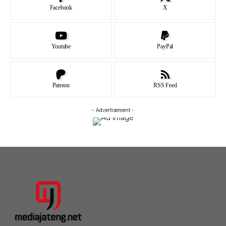
Facebook
X
Youtube
PayPal
Patreon
RSS Feed
- Advertisement -