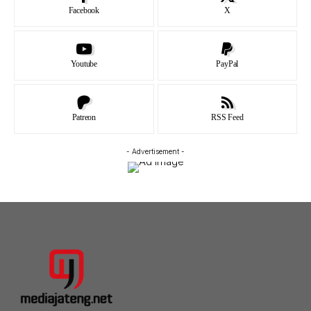
Facebook
X
Youtube
PayPal
Patreon
RSS Feed
- Advertisement -