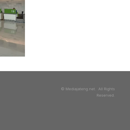
© Mediajateng.net. All Rights
Reserved.