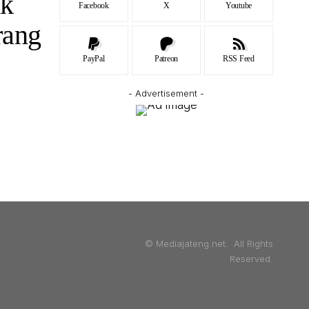
ik
Facebook
X
Youtube
rang
PayPal
Patreon
RSS Feed
- Advertisement -
© Mediajateng.net. All Rights
Reserved.