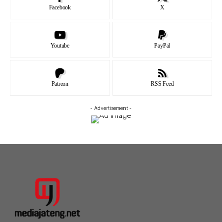
Facebook
X
Youtube
PayPal
Patreon
RSS Feed
- Advertisement -