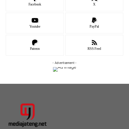
Facebook
X
Youtube
PayPal
Patreon
RSS Feed
- Advertisement -