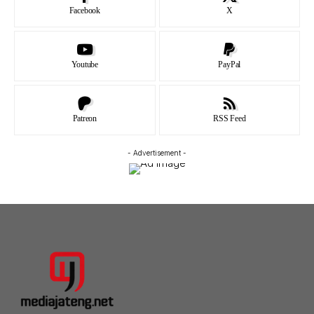
Facebook
X
Youtube
PayPal
Patreon
RSS Feed
- Advertisement -