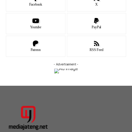
Facebook
X
Youtube
PayPal
Patreon
RSS Feed
- Advertisement -