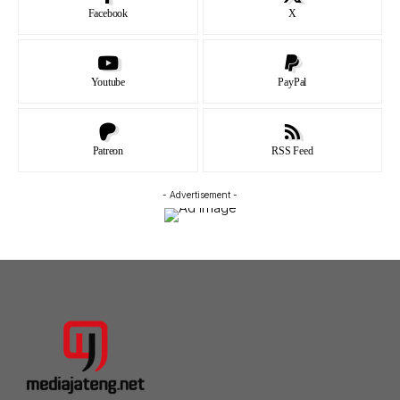
Facebook
X
Youtube
PayPal
Patreon
RSS Feed
- Advertisement -