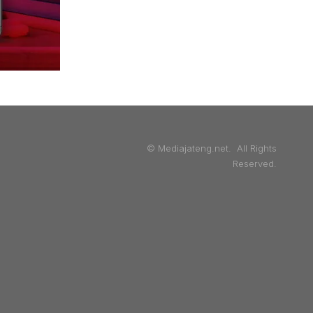
© Mediajateng.net. All Rights
Reserved.