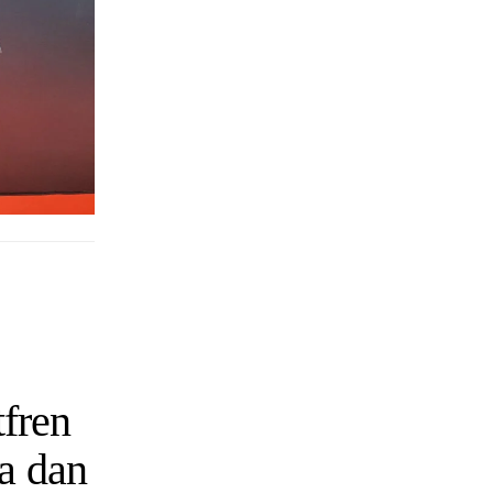
tfren
a dan