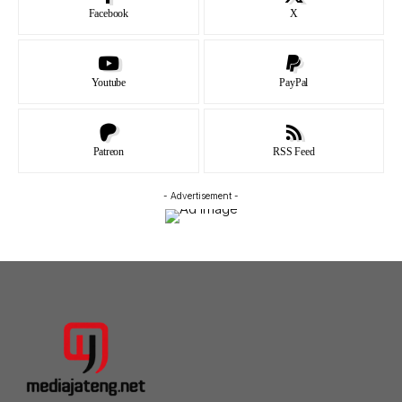
Facebook
X
Youtube
PayPal
Patreon
RSS Feed
- Advertisement -