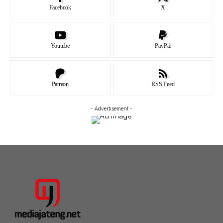
Facebook
X
Youtube
PayPal
Patreon
RSS Feed
- Advertisement -