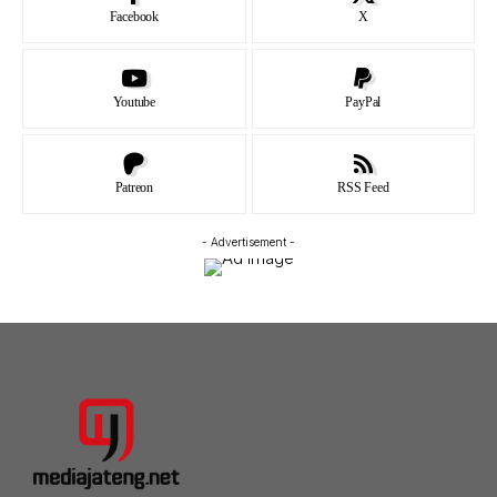
Facebook
X
Youtube
PayPal
Patreon
RSS Feed
- Advertisement -